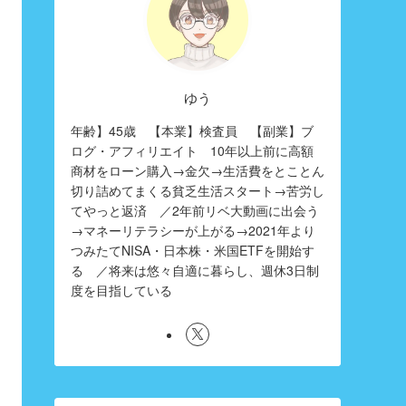
ゆう
年齢】45歳 【本業】検査員 【副業】ブ
ログ・アフィリエイト 10年以上前に高額
商材をローン購入→金欠→生活費をとことん
切り詰めてまくる貧乏生活スタート→苦労し
てやっと返済 ／2年前リベ大動画に出会う
→マネーリテラシーが上がる→2021年より
つみたてNISA・日本株・米国ETFを開始す
る ／将来は悠々自適に暮らし、週休3日制
度を目指している