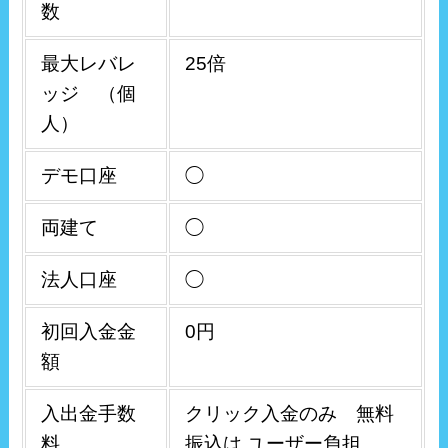
数
最大レバレ
25倍
ッジ （個
人）
デモ口座
◯
両建て
◯
法人口座
◯
初回入金金
0円
額
入出金手数
クリック入金のみ 無料
料
振込は ユーザー負担