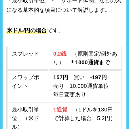
「最小取引単位」・「サポート体制」などの気
になる基本的な項目について解説します。
米ドル/円の場合
です。
スプレッド
0,2銭
（原則固定/例外あ
り）
＊1000通貨まで
スワップポ
157円
買い
-197円
イント
売り 10,000通貨単位
毎日変更あり
最小取引単
1通貨
（1ドルを130円
位 （米ド
で計算した場合、5,2円）
ル）