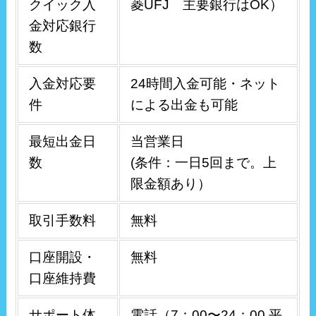
クイック入
菱UFJ 主要銀行はOK）
金対応銀行
数
入金対応要
24時間入金可能・ネット
件
による出金も可能
最短出金日
当営業日
数
(条件：一日5回まで。上
限金額あり）
取引手数料
無料
口座開設・
無料
口座維持費
サポート体
電話（7：00〜24：00 平