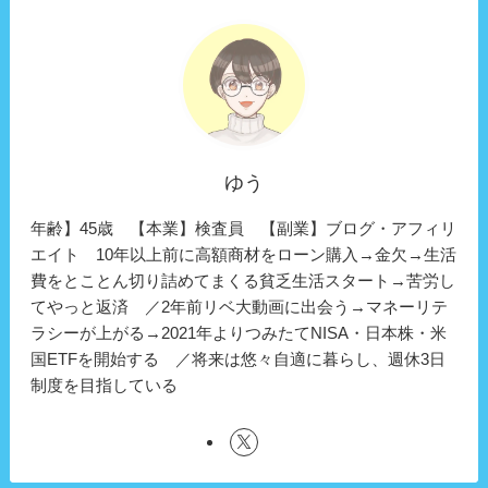
ゆう
年齢】45歳 【本業】検査員 【副業】ブログ・アフィリ
エイト 10年以上前に高額商材をローン購入→金欠→生活
費をとことん切り詰めてまくる貧乏生活スタート→苦労し
てやっと返済 ／2年前リベ大動画に出会う→マネーリテ
ラシーが上がる→2021年よりつみたてNISA・日本株・米
国ETFを開始する ／将来は悠々自適に暮らし、週休3日
制度を目指している