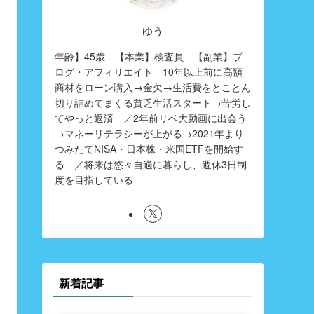
ゆう
年齢】45歳 【本業】検査員 【副業】ブ
ログ・アフィリエイト 10年以上前に高額
商材をローン購入→金欠→生活費をとことん
切り詰めてまくる貧乏生活スタート→苦労し
てやっと返済 ／2年前リベ大動画に出会う
→マネーリテラシーが上がる→2021年より
つみたてNISA・日本株・米国ETFを開始す
る ／将来は悠々自適に暮らし、週休3日制
度を目指している
新着記事