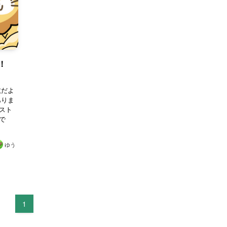
説！
教だよ
ありま
スト
で
ゆう
1