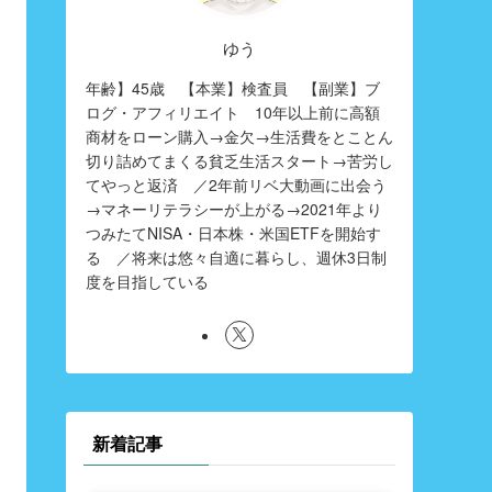
ゆう
年齢】45歳 【本業】検査員 【副業】ブ
ログ・アフィリエイト 10年以上前に高額
商材をローン購入→金欠→生活費をとことん
切り詰めてまくる貧乏生活スタート→苦労し
てやっと返済 ／2年前リベ大動画に出会う
→マネーリテラシーが上がる→2021年より
つみたてNISA・日本株・米国ETFを開始す
る ／将来は悠々自適に暮らし、週休3日制
度を目指している
新着記事