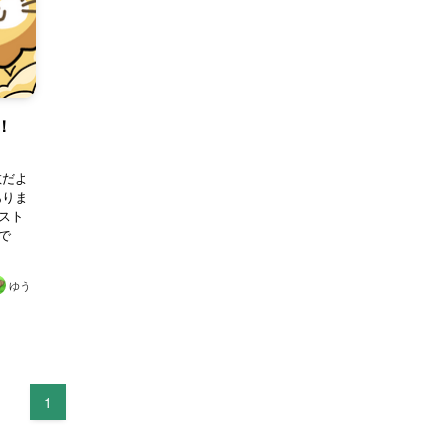
説！
教だよ
ありま
スト
で
ゆう
1